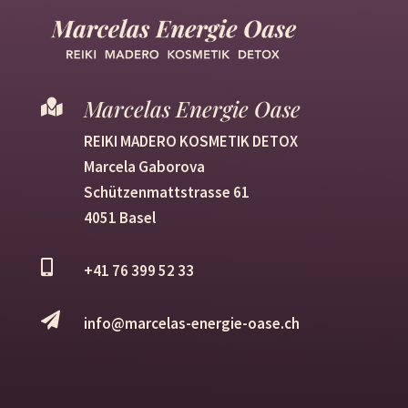
Marcelas Energie Oase

REIKI MADERO KOSMETIK DETOX
Marcela Gaborova
Schützenmattstrasse 61
4051 Basel

+41
76 399 52 33

info@marcelas-energie-oase.ch